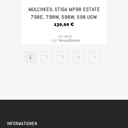
MULCHKEIL STIGA MP98 ESTATE
798E, 798W, 598W, 598 USW.
130,00
€
inkl. MwSt.
zzgl.
Versandkosten
1
2
3
4
INFORMATIONEN