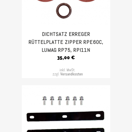
DICHTSATZ ERREGER
RÜTTELPLATTE ZIPPER RPE60C,
LUMAG RP75, RPI11N
35,00
€
inkl. MwSt.
zzgl.
Versandkosten