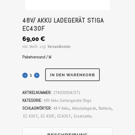
48V/ AKKU LADEGERÄT STIGA
EC430F
69,00
€
inkl. MwSt.
zzgl.
Versandkosten
Paketversand / M
48V/
IN DEN WARENKORB
Akku
ARTIKELNUMMER:
274030004/ST1
Ladegerät
KATEGORIE:
48V Akku Gartengeräte Stiga
Stiga
SCHLAGWÖRTER:
48 V Akku
,
Akkuladegerät
,
Batterie
,
EC 430 F
,
EC 430F
,
EC430 F
,
Ersatzakku
EC430F
Stück