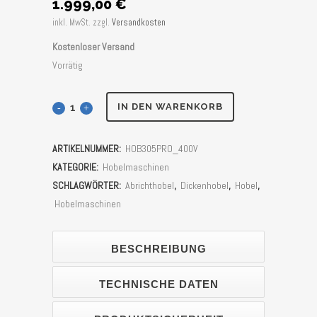
1.999,00
€
inkl. MwSt.
zzgl.
Versandkosten
Kostenloser Versand
Vorrätig
Abricht-
IN DEN WARENKORB
&
ARTIKELNUMMER:
HOB305PRO_400V
Dickenhobelmaschine
KATEGORIE:
Hobelmaschinen
Holzmann
SCHLAGWÖRTER:
Abrichthobel
,
Dickenhobel
,
Hobel
,
Hobelmaschinen
HOB305PRO_400V
Stück
BESCHREIBUNG
TECHNISCHE DATEN