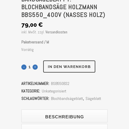
BLOCHBANDSÄGE HOLZMANN
BBS550_400V (NASSES HOLZ)
79,00
€
inkl. MwSt.
zzgl.
Versandkosten
Paketversand / M
Vorrätig
Bandsägeblatt
IN DEN WARENKORB
f.
ARTIKELNUMMER:
BSB550B32
Blochbandsäge
KATEGORIE:
Unkategorisiert
Holzmann
SCHLAGWÖRTER:
Blochbandsägeblatt
,
Sägeblatt
BBS550_400V
BESCHREIBUNG
(Nasses