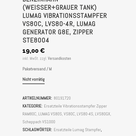
(WEISSER+GRAUER TANK) L
UMAG VIBRATIONSSTAMPFER V
S80C, LVS80-4R, LUMAG G
ENERATOR G8E, ZIPPER S
TE8004
19,00
€
inkl. MwSt.
zzgl.
Versandkosten
Paketversand / M
Nicht vorrätig
ARTIKELNUMMER:
80191720
KATEGORIE:
Ersatzteile Vibrationsstampfer Zipper
RAM80C, LUMAG VS80S, VS80C, LVS80-4S, LVS80GX,
Scheppach VS1000
SCHLAGWÖRTER:
Ersatzteile Lumag Stampfer
,