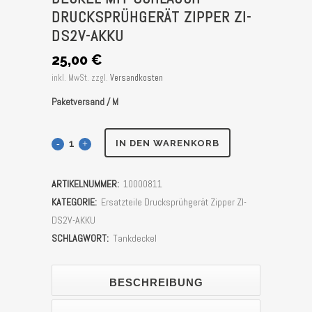
DRUCKSPRÜHGERÄT ZIPPER ZI-
DS2V-AKKU
25,00
€
inkl. MwSt.
zzgl.
Versandkosten
Paketversand / M
Deckel
IN DEN WARENKORB
mit
ARTIKELNUMMER:
10000811
Schlauch
KATEGORIE:
Ersatzteile Drucksprühgerät Zipper ZI-
Drucksprühgerät
DS2V-AKKU
SCHLAGWORT:
Tankdeckel
Zipper
ZI-
BESCHREIBUNG
DS2V-