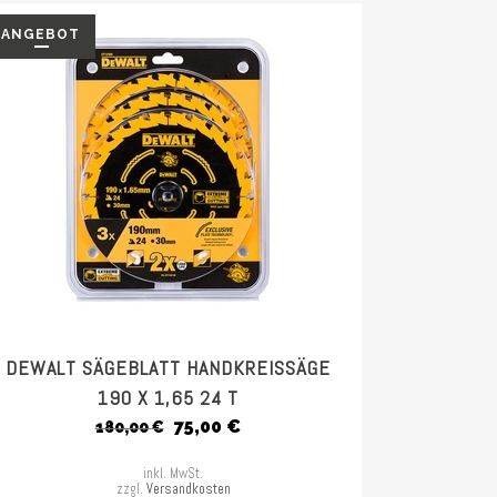
ANGEBOT
DEWALT SÄGEBLATT HANDKREISSÄGE
190 X 1,65 24 T
Ursprünglicher
Aktueller
75,00
€
180,00
€
Preis
Preis
inkl. MwSt.
war:
ist:
zzgl.
Versandkosten