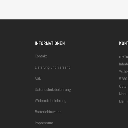
INFORMATIONEN
KON
Kontakt
myToo
Inhab
Lieferung und Versand
Wald
AGB
5280
Öster
Datenschutzbelehrung
Mobil
Widerrufsbelehrung
Mail:
Batteriehinweise
Impressum