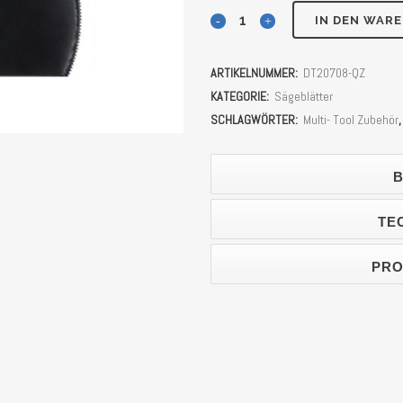
DEWALT
IN DEN WAR
Bi-
ARTIKELNUMMER:
DT20708-QZ
Metall
KATEGORIE:
Sägeblätter
Segment-
SCHLAGWÖRTER:
Multi- Tool Zubehör
Sägeblatt
B
100
mm
TE
für
PRO
Multi-
Tool
Stück