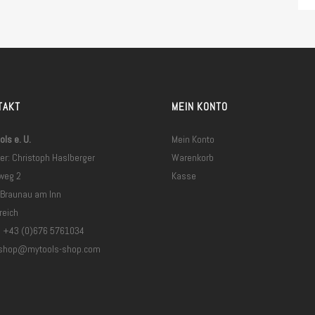
TAKT
MEIN KONTO
ls e. U.
Mein Konto
er: Christoph Haslberger
Warenkorb
weg 2
Kasse
 Braunau am Inn
reich
: +43 (0)676 5761034
shop@mytools-shop.com