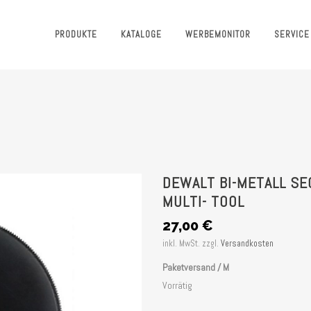
PRODUKTE
KATALOGE
WERBEMONITOR
SERVICE
DEWALT BI-METALL S
MULTI- TOOL
27,00
€
inkl. MwSt.
zzgl.
Versandkosten
Paketversand / M
Vorrätig