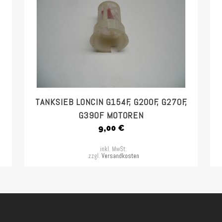
TANKSIEB LONCIN G154F, G200F, G270F,
G390F MOTOREN
9,00
€
inkl. MwSt.
zzgl.
Versandkosten