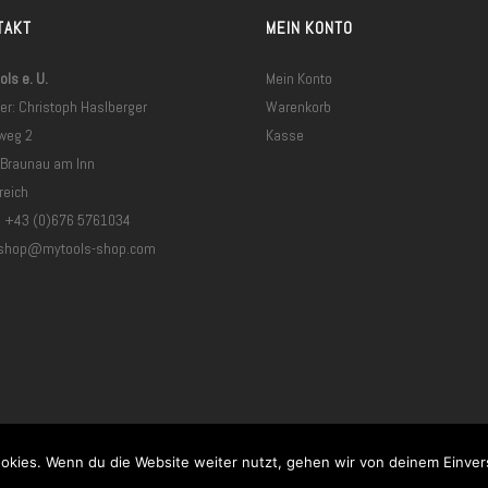
TAKT
MEIN KONTO
ls e. U.
Mein Konto
er: Christoph Haslberger
Warenkorb
weg 2
Kasse
 Braunau am Inn
reich
: +43 (0)676 5761034
shop@mytools-shop.com
Vertrag widerrufen
okies. Wenn du die Website weiter nutzt, gehen wir von deinem Einver