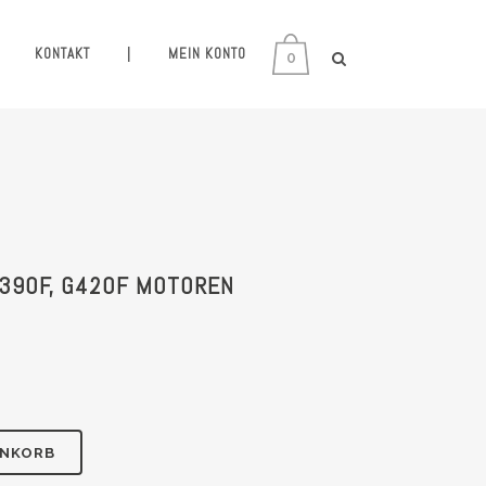
KONTAKT
|
MEIN KONTO
0
G390F, G420F MOTOREN
ENKORB