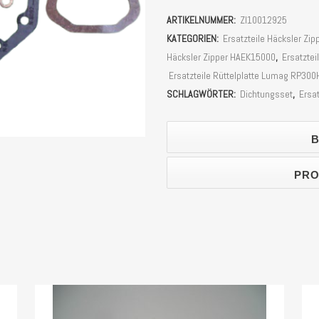
Loncin
ARTIKELNUMMER:
ZI10012925
G390F,
KATEGORIEN:
Ersatzteile Häcksler 
G420F
Häcksler Zipper HAEK15000
,
Ersatztei
Ersatzteile Rüttelplatte Lumag RP30
Motoren
SCHLAGWÖRTER:
Dichtungsset
,
Ersa
Stück
B
PRO