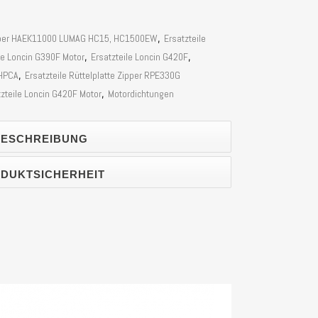
Zipper HAEK11000 LUMAG HC15, HC1500EW
,
Ersatzteile
le Loncin G390F Motor
,
Ersatzteile Loncin G420F
,
0HPCA
,
Ersatzteile Rüttelplatte Zipper RPE330G
tzteile Loncin G420F Motor
,
Motordichtungen
ESCHREIBUNG
DUKTSICHERHEIT