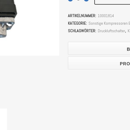
Kompressor
ARTIKELNUMMER:
10001814
Zipper
KATEGORIE:
Sonstige Kompressoren E
COM100-
SCHLAGWÖRTER:
Druckluftschalter
,
K
2V
B
Stück
PRO