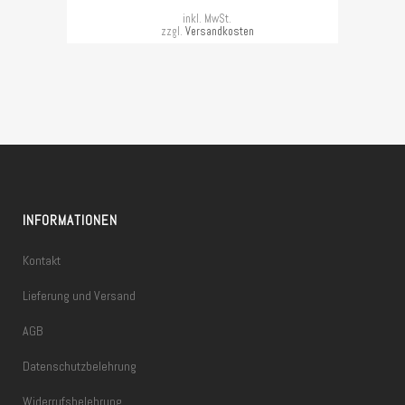
inkl. MwSt.
zzgl.
Versandkosten
INFORMATIONEN
Kontakt
Lieferung und Versand
AGB
Datenschutzbelehrung
Widerrufsbelehrung