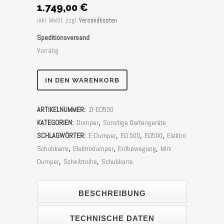
1.749,00
€
inkl. MwSt.
zzgl.
Versandkosten
Speditionsversand
Vorrätig
Elektro
IN DEN WARENKORB
Rad
ARTIKELNUMMER:
ZI-ED500
Dumper
KATEGORIEN:
Dumper
,
Sonstige Gartengeräte
Zipper
SCHLAGWÖRTER:
E-Dumper
,
ED 500
,
ED500
,
Elektro
Schubkarre
,
Elektrodumper
,
Erdbewegung
,
Mini
ZI-
Dumper
,
Scheibtruhe
,
Schubkarre
ED500
Stück
BESCHREIBUNG
TECHNISCHE DATEN