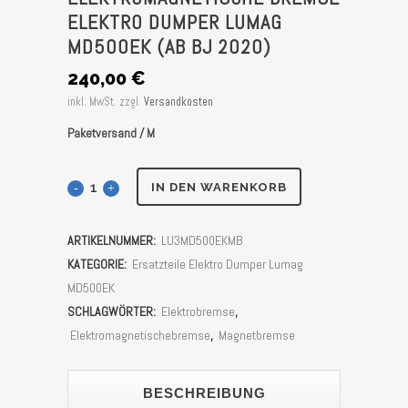
ELEKTRO DUMPER LUMAG
MD500EK (AB BJ 2020)
240,00
€
inkl. MwSt.
zzgl.
Versandkosten
Paketversand / M
Elektromagnetische
IN DEN WARENKORB
Bremse
ARTIKELNUMMER:
LU3MD500EKMB
Elektro
KATEGORIE:
Ersatzteile Elektro Dumper Lumag
Dumper
MD500EK
SCHLAGWÖRTER:
Elektrobremse
,
Lumag
Elektromagnetischebremse
,
Magnetbremse
MD500EK
(Ab
BESCHREIBUNG