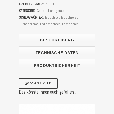
ARTIKELNUMMER:
ZI-ELB380
ZI-
KATEGORIE:
Garten- Handgeräte
ELB380
SCHLAGWÖRTER:
Erdbohrer
,
Erdbohrerset
,
Erdbohrgerät
,
Erdlochbohrer
,
Lochbohrer
inkl.
3
BESCHREIBUNG
Bohraufsätze
TECHNISCHE DATEN
und
Verlängerung
PRODUKTSICHERHEIT
Stück
360° ANSICHT
Das könnte Ihnen auch gefallen...