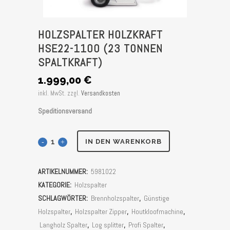
HOLZSPALTER HOLZKRAFT
HSE22-1100 (23 TONNEN
SPALTKRAFT)
1.999,00
€
inkl. MwSt.
zzgl.
Versandkosten
Speditionsversand
Holzspalter
IN DEN WARENKORB
Holzkraft
ARTIKELNUMMER:
5981022
HSE22-
KATEGORIE:
Holzspalter
1100
SCHLAGWÖRTER:
Brennholzspalter
,
Günstige
Holzspalter
,
Holzspalter Zipper
,
Houtkloofmachine
,
(23
Langholz Spalter
,
Log splitter
,
Profi Spalter
,