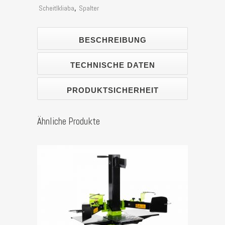
tonnen
Scheitlkliaba
,
Spalter
Spaltkraft)
BESCHREIBUNG
Stück
TECHNISCHE DATEN
PRODUKTSICHERHEIT
Ähnliche Produkte