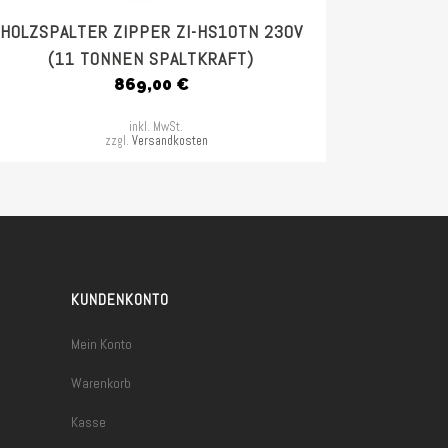
HOLZSPALTER ZIPPER ZI-HS10TN 230V
(11 TONNEN SPALTKRAFT)
869,00
€
inkl. MwSt.
zzgl.
Versandkosten
KUNDENKONTO
Mein Konto
Warenkorb
Kasse