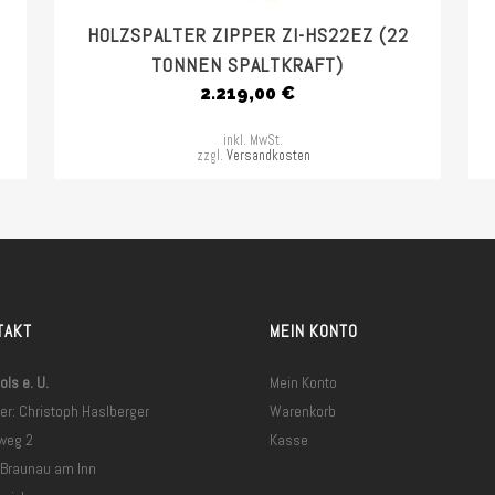
HOLZSPALTER ZIPPER ZI-HS22EZ (22
TONNEN SPALTKRAFT)
2.219,00
€
inkl. MwSt.
zzgl.
Versandkosten
TAKT
MEIN KONTO
ls e. U.
Mein Konto
er: Christoph Haslberger
Warenkorb
weg 2
Kasse
 Braunau am Inn