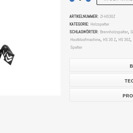
Zipper
ARTIKELNUMMER:
ZI-HS30Z
ZI-
KATEGORIE:
Holzspalter
HS30Z
SCHLAGWÖRTER:
Brennholzspalter
,
G
Houtkloofmachine
,
HS 30 Z
,
HS 30Z
,
(30
Spalter
tonnen
Spaltkraft)
B
Stück
TE
PRO