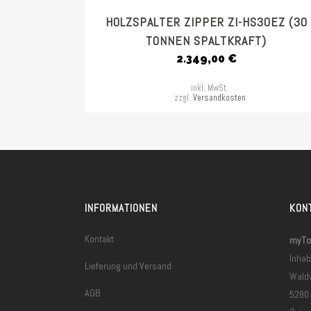
HOLZSPALTER ZIPPER ZI-HS30EZ (30
TONNEN SPALTKRAFT)
2.349,00
€
inkl. MwSt.
zzgl.
Versandkosten
INFORMATIONEN
KON
Kontakt
myToo
Inhab
Lieferung und Versand
Wald
AGB
5280