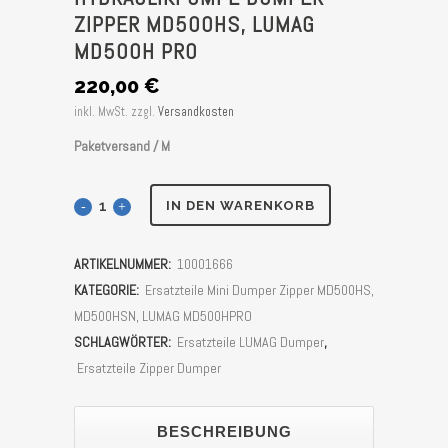
ZIPPER MD500HS, LUMAG
MD500H PRO
220,00
€
inkl. MwSt.
zzgl.
Versandkosten
Paketversand / M
Hydraulikpumpe
IN DEN WARENKORB
Dumper
ARTIKELNUMMER:
10001666
Zipper
KATEGORIE:
Ersatzteile Mini Dumper Zipper MD500HS,
MD500HS,
MD500HSN, LUMAG MD500HPRO
SCHLAGWÖRTER:
Ersatzteile LUMAG Dumper
,
LUMAG
Ersatzteile Zipper Dumper
MD500H
PRO
BESCHREIBUNG