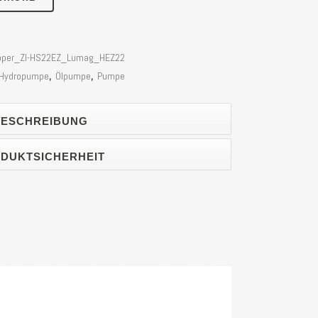
 Zipper_ZI-HS22EZ_Lumag_HEZ22
Hydropumpe
,
Ölpumpe
,
Pumpe
ESCHREIBUNG
DUKTSICHERHEIT