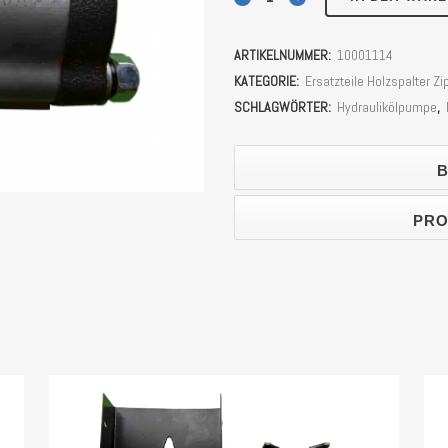
Motor
ARTIKELNUMMER:
10001114
Holzspalter
KATEGORIE:
Ersatzteile Holzspalter
Zipper
SCHLAGWÖRTER:
Hydraulikölpumpe
,
ZI-
B
HS22EZ,
ZI-
PRO
HS18EZ,
LUMAG
HEZ16,
HEZ18
Stück