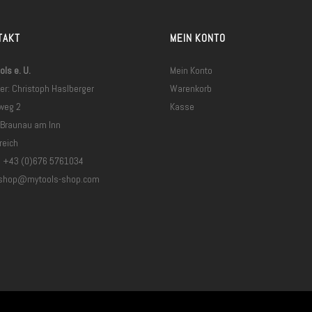
TAKT
MEIN KONTO
ls e. U.
Mein Konto
er: Christoph Haslberger
Warenkorb
weg 2
Kasse
 Braunau am Inn
reich
: +43 (0)676 5761034
shop@mytools-shop.com