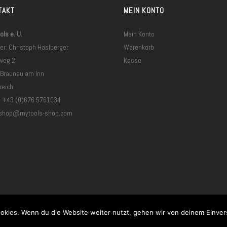
TAKT
MEIN KONTO
ls e. U.
Mein Konto
er: Christoph Haslberger
Warenkorb
weg 2
Kasse
 Braunau am Inn
reich
: +43 (0)676 5761034
shop@mytools-shop.com
Vertrag widerrufen
okies. Wenn du die Website weiter nutzt, gehen wir von deinem Einver