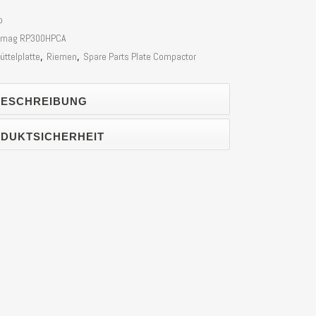
b
 Lumag RP300HPCA
üttelplatte
,
Riemen
,
Spare Parts Plate Compactor
ESCHREIBUNG
DUKTSICHERHEIT