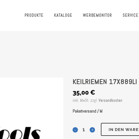
PRODUKTE
KATALOGE
WERBEMONITOR
SERVICE
KEILRIEMEN 17X889LI
35,00
€
inkl. MwSt.
zzgl.
Versandkosten
Paketversand / M
Keilriemen
IN DEN WAR