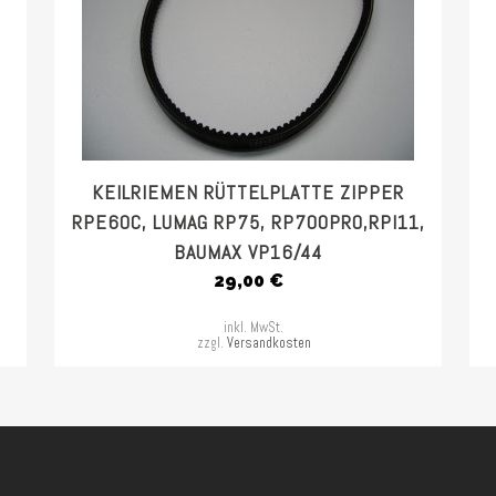
KEILRIEMEN RÜTTELPLATTE ZIPPER
RPE60C, LUMAG RP75, RP700PRO,RPI11,
BAUMAX VP16/44
29,00
€
inkl. MwSt.
zzgl.
Versandkosten