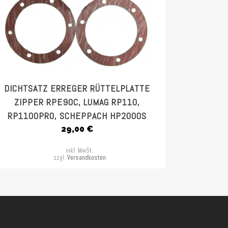
DICHTSATZ ERREGER RÜTTELPLATTE
ZIPPER RPE90C, LUMAG RP110,
RP1100PRO, SCHEPPACH HP2000S
29,00
€
inkl. MwSt.
zzgl.
Versandkosten