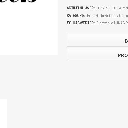
17x889LI
ARTIKELNUMMER:
LU3RP300HPCA157
Rüttelplatte
KATEGORIE:
Ersatzteile Rüttelplatte
LUMAG
SCHLAGWÖRTER:
Ersatzteile LUMAG R
RP300HPCA
B
Stück
PRO