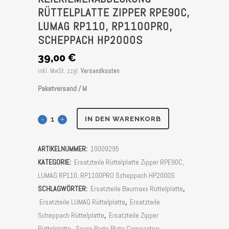
RÜTTELPLATTE ZIPPER RPE90C,
LUMAG RP110, RP1100PRO,
SCHEPPACH HP2000S
39,00
€
inkl. MwSt.
zzgl.
Versandkosten
Paketversand / M
Keilriemenabdeckung
IN DEN WARENKORB
Rüttelplatte
ARTIKELNUMMER:
10009295
Zipper
KATEGORIE:
Ersatzteile Rüttelplatte Zipper RPE90C,
RPE90C,
LUMAG RP110, RP1100PRO Scheppach HP2000S
SCHLAGWÖRTER:
Ersatzteile Baumaxx Rüttelplatte
,
Lumag
Ersatzteile LUMAG Rüttelplatte
,
Ersatzteile
RP110,
Scheppach Rüttelplatte
,
Ersatzteile Zipper
Rüttelplatte
,
Spare Parts Plate Compactorr