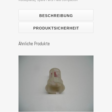
RP1100PRO,
Scheppach
BESCHREIBUNG
HP2000S
PRODUKTSICHERHEIT
Stück
Ähnliche Produkte