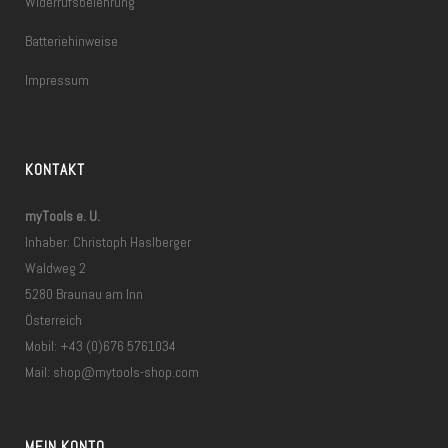
Widerrufsbelehrung
Batteriehinweise
Impressum
KONTAKT
myTools e. U.
Inhaber: Christoph Haslberger
Waldweg 2
5280 Braunau am Inn
Österreich
Mobil: +43 (0)676 5761034
Mail:
shop@mytools-shop.com
MEIN KONTO