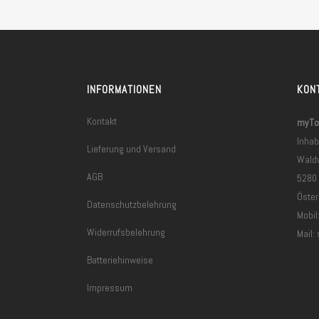
INFORMATIONEN
KON
Kontakt
myToo
Inhab
Lieferung und Versand
Wald
AGB
5280
Öster
Datenschutzbelehrung
Mobil
Widerrufsbelehrung
Mail:
Batteriehinweise
Impressum