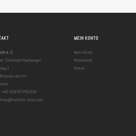
TAKT
MEIN KONTO
ls e. U.
Mein Konto
er: Christoph Haslberger
Warenkorb
weg 2
Kasse
 Braunau am Inn
reich
: +43 (0)676 5761034
shop@mytools-shop.com