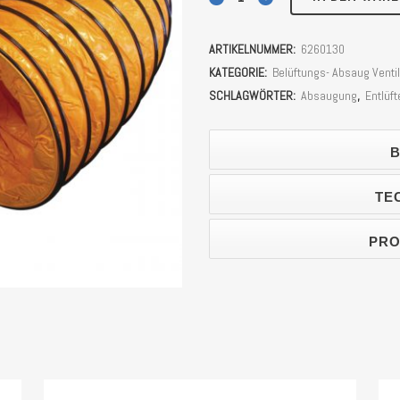
10
ARTIKELNUMMER:
6260130
m
KATEGORIE:
Belüftungs- Absaug Venti
Unicraft
SCHLAGWÖRTER:
Absaugung
,
Entlüft
(30cm
B
Durchmesser)
Stück
TE
PRO