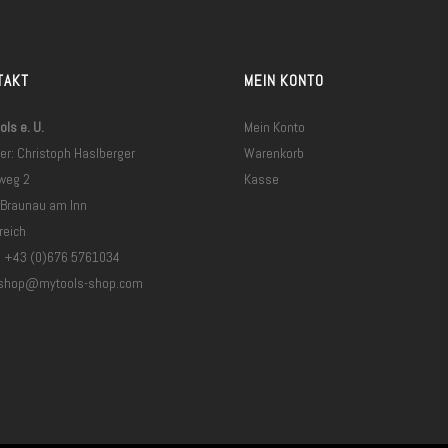
TAKT
MEIN KONTO
ls e. U.
Mein Konto
er: Christoph Haslberger
Warenkorb
weg 2
Kasse
 Braunau am Inn
reich
: +43 (0)676 5761034
shop@mytools-shop.com