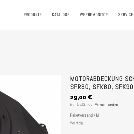
PRODUKTE
KATALOGE
WERBEMONITOR
SERVICE
MOTORABDECKUNG SCH
SFR80, SFK80, SFK9
29,00
€
inkl. MwSt.
zzgl.
Versandkosten
Paketversand / M
Vorrätig