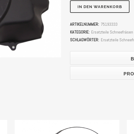
Motorabdeckung
IN DEN WARENKORB
Schneefräse
ARTIKELNUMMER:
75193333
LUMAG
KATEGORIE:
Ersatzteile Schneefräsen
SFR75,
SCHLAGWÖRTER:
Ersatzteile Schneef
SFK75,
B
SFR80,
SFK80,
PRO
SFK90PRO,
SFR110PRO
Stück