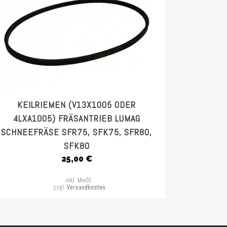
KEILRIEMEN (V13X1005 ODER
4LXA1005) FRÄSANTRIEB LUMAG
SCHNEEFRÄSE SFR75, SFK75, SFR80,
SFK80
25,00
€
inkl. MwSt.
zzgl.
Versandkosten