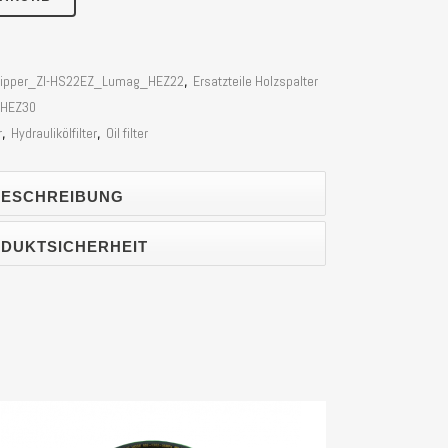
r Zipper_ZI-HS22EZ_Lumag_HEZ22
,
Ersatzteile Holzspalter
_HEZ30
r
,
Hydraulikölfilter
,
Oil filter
ESCHREIBUNG
DUKTSICHERHEIT