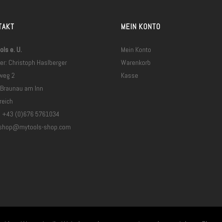
TAKT
MEIN KONTO
ls e. U.
Mein Konto
er: Christoph Haslberger
Warenkorb
weg 2
Kasse
 Braunau am Inn
reich
: +43 (0)676 5761034
shop@mytools-shop.com
Vertrag widerrufen