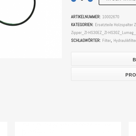
Holzspalter
ARTIKELNUMMER:
10002670
Zipper
KATEGORIEN:
Ersatzteile Holzspalte
ZI-
Zipper_ZI-HS30EZ_ZI-HS30Z_Lumag
SCHLAGWÖRTER:
Filter
,
Hydraulikfilte
HS22EZ,
ZI-
B
HS30EZ,
PRO
LUMAG
HEZ16,
HEZ18,
HEZ20PRO,
HEZ25
Stück