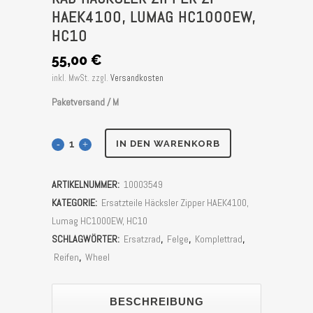
HAEK4100, LUMAG HC1000EW,
HC10
55,00
€
inkl. MwSt.
zzgl.
Versandkosten
Paketversand / M
Rad
IN DEN WARENKORB
Häcksler
ARTIKELNUMMER:
10003549
Zipper
KATEGORIE:
Ersatzteile Häcksler Zipper HAEK4100,
ZI-
Lumag HC1000EW, HC10
SCHLAGWÖRTER:
Ersatzrad
,
Felge
,
Komplettrad
,
HAEK4100,
Reifen
,
Wheel
Lumag
HC1000EW,
BESCHREIBUNG