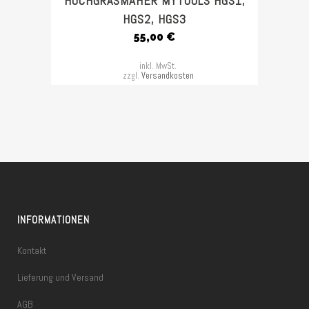
HOCHGRASMÄHER MYTOOLS HGS1,
HGS2, HGS3
55,00
€
inkl. MwSt.
zzgl.
Versandkosten
INFORMATIONEN
Kontakt
Lieferung und Versand
AGB