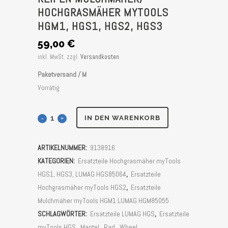
HOCHGRASMÄHER MYTOOLS
HGM1, HGS1, HGS2, HGS3
59,00
€
inkl. MwSt.
zzgl.
Versandkosten
Paketversand / M
Vorrätig
Reifen
IN DEN WARENKORB
Mulchmäher/
ARTIKELNUMMER:
9138916
Hochgrasmäher
KATEGORIEN:
Ersatzteile Hochgrasmäher myTools
myTools
HGS1, HGS3, LUMAG HGS85064
,
Ersatzteile
Hochgrasmäher myTools HGS2
,
Ersatzteile
HGM1,
Mulchmäher myTools HGM1 LUMAG HGM85055
HGS1,
SCHLAGWÖRTER:
Ersatzteile LUMAG HGS
,
Ersatzteile
myTools HGS
,
Mantel
,
Rad
,
Wheel