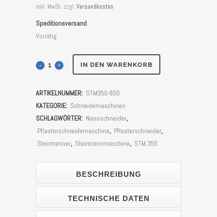
inkl. MwSt.
zzgl.
Versandkosten
Speditionsversand
Vorrätig
Steintrennmaschine
IN DEN WARENKORB
Lumag
ARTIKELNUMMER:
STM350-800
STM350-
KATEGORIE:
Schneidemaschinen
800
SCHLAGWÖRTER:
Nassschneider
,
Pflasterschneidemaschine
,
Pflasterschneider
,
(80cm
Steintrenner
,
Steintrennmaschine
,
STM 350
Schnittlänge)
Stück
BESCHREIBUNG
TECHNISCHE DATEN