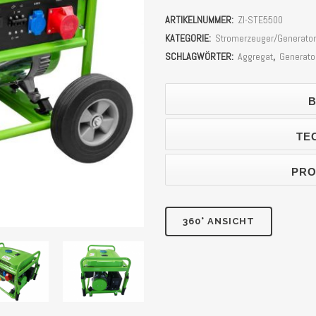
Zipper
ARTIKELNUMMER:
ZI-STE5500
Zi-
KATEGORIE:
Stromerzeuger/Generator
STE5500
SCHLAGWÖRTER:
Aggregat
,
Generato
(Generator)
B
Stück
TE
PRO
360° ANSICHT