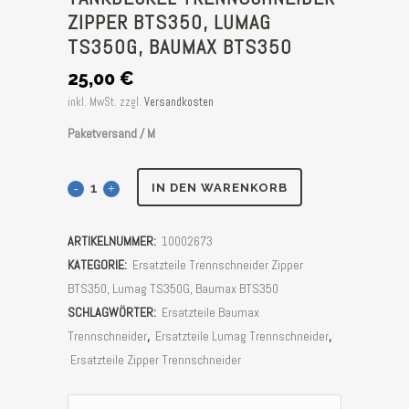
ZIPPER BTS350, LUMAG
TS350G, BAUMAX BTS350
25,00
€
inkl. MwSt.
zzgl.
Versandkosten
Paketversand / M
Tankdeckel
IN DEN WARENKORB
Trennschneider
ARTIKELNUMMER:
10002673
Zipper
KATEGORIE:
Ersatzteile Trennschneider Zipper
BTS350,
BTS350, Lumag TS350G, Baumax BTS350
SCHLAGWÖRTER:
Ersatzteile Baumax
LUMAG
Trennschneider
,
Ersatzteile Lumag Trennschneider
,
TS350G,
Ersatzteile Zipper Trennschneider
Baumax