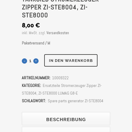
ZIPPER ZI-STE8004, ZI-
STE8000
8,00
€
inkl. MwSt.
zzgl.
Versandkosten
Paketversand / M
Tanksieb
IN DEN WARENKORB
Stromerzeuger
ARTIKELNUMMER:
10009322
Zipper
KATEGORIE:
Ersatzteile Stromerzeuger Zipper ZI-
ZI-
STE8004, ZI-STE8000 LUMAG G8-E
SCHLAGWORT:
Spare parts generator ZI-STE8004
STE8004,
ZI-
BESCHREIBUNG
STE8000