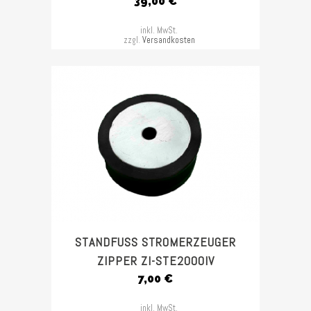
39,00
€
inkl. MwSt.
zzgl.
Versandkosten
STANDFUSS STROMERZEUGER Z
IPPER ZI-STE2000IV
7,00
€
inkl. MwSt.