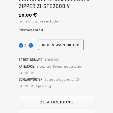
ZIPPER ZI-STE2000IV
10,00
€
inkl. MwSt.
zzgl.
Versandkosten
Paketversand / M
Zündkerze
IN DEN WARENKORB
Stromerzeuger
ARTIKELNUMMER:
10001383
Zipper
KATEGORIE:
Ersatzteile Stromerzeuger Zipper
ZI-
STE2000IV
SCHLAGWÖRTER:
Spare parts generator ZI-
STE2000IV
STE2000IV
,
Spark plug
Stück
BESCHREIBUNG