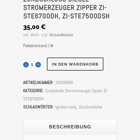
TROMERZEUGER ZIPPER ZI-S
TE6700DH, ZI-STE7500DSH
35,00
€
inkl. MwSt.
zzgl.
Versandkosten
Paketversand / M
Zündschloß
IN DEN WARENKORB
Diesel
ARTIKELNUMMER:
10000899
Stromerzeuger
KATEGORIE:
Ersatzteile Stromerzeuger Zipper ZI-
Zipper
STE6700DH
SCHLAGWÖRTER:
Ignition lock
,
Zündschlüßel
ZI-
STE6700DH,
BESCHREIBUNG
ZI-