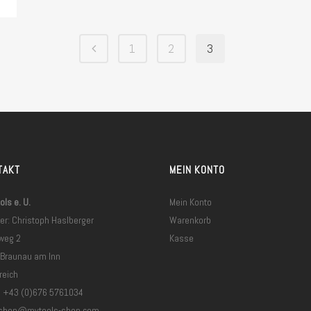
1
2
3
TAKT
MEIN KONTO
ls e. U.
Mein Konto
er: Christoph Haslberger
Warenkorb
weg 2
Kasse
 Braunau am Inn
reich
: +43 (0)676 5761034
shop@mytools-shop.com