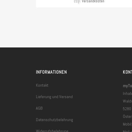
zzgl.
Versandkosten
INFORMATIONEN
KON
Kontakt
myToo
Inhab
Lieferung und Versand
Wald
AGB
5280
Öster
Datenschutzbelehrung
Mobil
Widerrufsbelehrung
Mail: