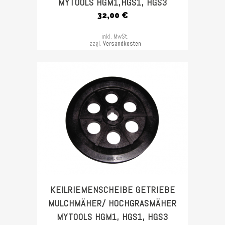
MYTOOLS HGM1,HGS1, HGS3
32,00
€
inkl. MwSt.
zzgl.
Versandkosten
KEILRIEMENSCHEIBE GETRIEBE
MULCHMÄHER/ HOCHGRASMÄHER
MYTOOLS HGM1, HGS1, HGS3