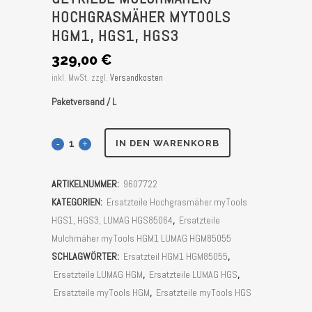
HOCHGRASMÄHER MYTOOLS
HGM1, HGS1, HGS3
329,00
€
inkl. MwSt.
zzgl.
Versandkosten
Paketversand / L
Getriebe
IN DEN WARENKORB
Mulchmäher/
ARTIKELNUMMER:
9607722
Hochgrasmäher
KATEGORIEN:
Ersatzteile Hochgrasmäher myTools
myTools
HGS1, HGS3, LUMAG HGS85064
,
Ersatzteile
Mulchmäher myTools HGM1 LUMAG HGM85055
HGM1,
SCHLAGWÖRTER:
Ersatzteil HGM1 HGM85055
,
HGS1,
Ersatzteile LUMAG HGM
,
Ersatzteile LUMAG HGS
,
Ersatzteile myTools HGM
,
Ersatzteile myTools HGS
HGS3