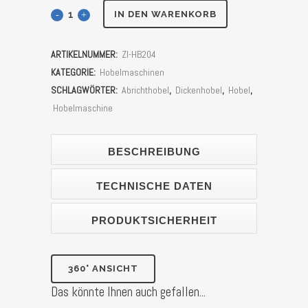
Abricht-
IN DEN WARENKORB
&
ARTIKELNUMMER:
ZI-HB204
Dickenhobelmaschine
KATEGORIE:
Hobelmaschinen
Zipper
SCHLAGWÖRTER:
Abrichthobel
,
Dickenhobel
,
Hobel
,
Hobelmaschine
ZI-
HB204
BESCHREIBUNG
Stück
TECHNISCHE DATEN
PRODUKTSICHERHEIT
360° ANSICHT
Das könnte Ihnen auch gefallen...