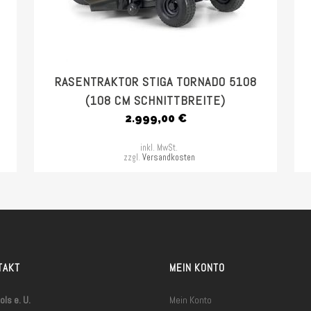
RASENTRAKTOR STIGA TORNADO 5108
(108 CM SCHNITTBREITE)
2.999,00
€
inkl. MwSt.
zzgl.
Versandkosten
TAKT
MEIN KONTO
ls e. U.
Mein Konto