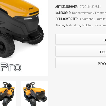
Rasentraktor
ARTIKELNUMMER:
2T2210481/ST1
Stiga
KATEGORIE:
Rasentraktoren / Frontm
Estate
SCHLAGWÖRTER:
Akkumäher
,
Aufsit
Mäher
,
Mähtraktor
,
Mulcher
,
Rasenm
384e
Stück
B
TE
PRO