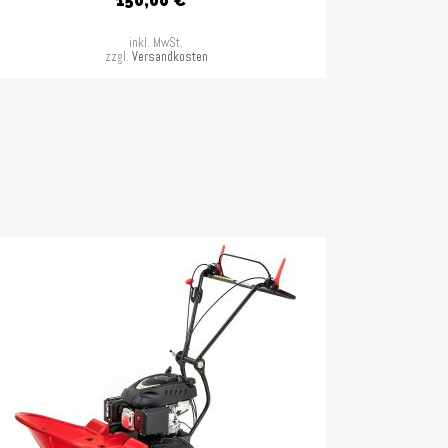
150,00
€
inkl. MwSt.
zzgl.
Versandkosten