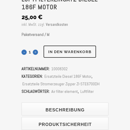
186F MOTOR
25,00
€
inkl. MwSt.
zzgl.
Versandkosten
Paketversand / M
Luftfiltereinsatz
IN DEN WARENKORB
Diesel
ARTIKELNUMMER:
10008302
186F
KATEGORIEN:
Ersatzteile Diesel 186F Motor
,
Motor
Ersatzteile Stromerzeuger Zipper ZI-STE6700DH
SCHLAGWÖRTER:
Air filter element
,
Luftfilter
Stück
BESCHREIBUNG
PRODUKTSICHERHEIT