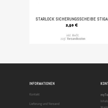
STARLOCK SICHERUNGSSCHEIBE STIGA
2,50
€
inkl. MwSt.
zzgl.
Versandkosten
INFORMATIONEN
KON
Kontakt
myToo
Inhab
Lieferung und Versand
Wald