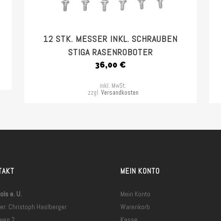
12 STK. MESSER INKL. SCHRAUBEN
STIGA RASENROBOTER
36,00
€
inkl. MwSt.
zzgl.
Versandkosten
TAKT
MEIN KONTO
ls e. U.
Mein Konto
er: Christoph Haslberger
Warenkorb
weg 2
Kasse