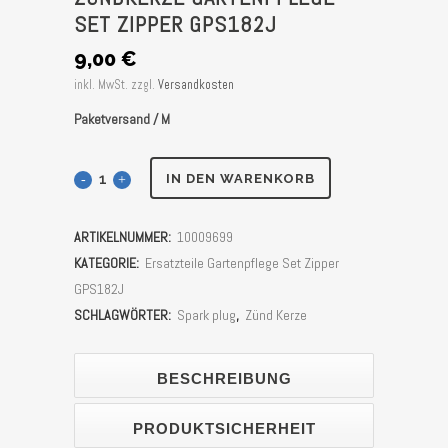
SET ZIPPER GPS182J
9,00
€
inkl. MwSt.
zzgl.
Versandkosten
Paketversand / M
Zündkerze
IN DEN WARENKORB
Gartenpflege
ARTIKELNUMMER:
10009699
Set
KATEGORIE:
Ersatzteile Gartenpflege Set Zipper
Zipper
GPS182J
SCHLAGWÖRTER:
Spark plug
,
Zünd Kerze
GPS182J
Stück
BESCHREIBUNG
PRODUKTSICHERHEIT